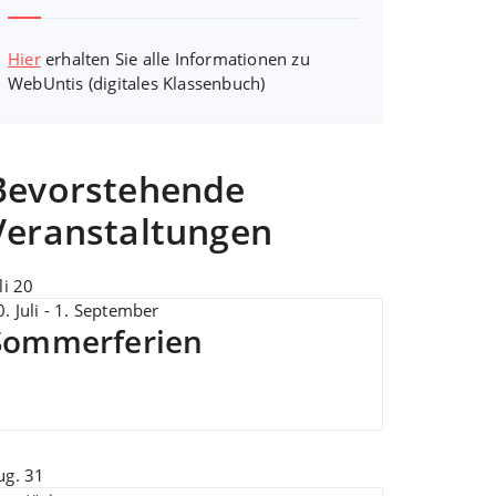
Hier
erhalten Sie alle Informationen zu
WebUntis (digitales Klassenbuch)
Bevorstehende
Veranstaltungen
li
20
. Juli
-
1. September
Sommerferien
ug.
31