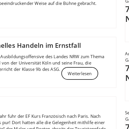
G
n beeindruckender Weise auf die Bühne gebracht.
7
elles Handeln im Ernstfall
A
 Ausbildungsoffensive des Landes NRW zum Thema
G
von der Universität Köln und seine Frau, die
7
terricht der Klasse 9b des ASG.
Weiterlesen
S
 Jahr fuhr der EF Kurs Französisch nach Paris. Nach
G
ur! Dort hatten alle die Gelegenheit mithilfe einer
te“ der Maler und Poeten abseits der Touristenpfade