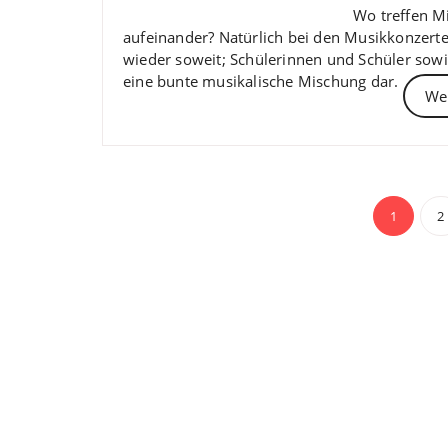
Wo treffen Mi
aufeinander? Natürlich bei den Musikkonzerte
wieder soweit; Schülerinnen und Schüler sowi
eine bunte musikalische Mischung dar.
Wei
Beit
1
2