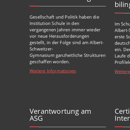
bili
Gesellschaft und Politik haben
die
Institution Schule
in den
Im Schu
vergangenen Jahren immer wieder
Albert
vor
neue
Herausforderungen
erste S
gestellt, in der Folge sind am Albert-
deutsch
Schweitzer-
ein. De
Gymnasium
ganzheitl
iche Strukturen
Laufe d
geschaffen worden
.
Profile
Weitere Informationen
Weitere
Verantwortung am
Cert
ASG
Inter