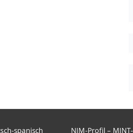
sch-spanisch
NIM-Profil – MINT