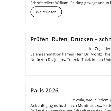
Schriftstellers William Golding gewagt und i
Weiterlesen
Prüfen, Rufen, Drücken – schn
Im Zuge der
Laienreanimation kamen Herr Dr. Moritz Thiel 
Notärztin Dr. Joanna Toczek- Thiel, in den Un
Paris 2026
Et voilà, wie in jedem
Ankunft ging es hoch nach Montmartre… Paris p
Rallye die unentdeckten Schönheiten der „But