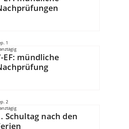
Nachprüfungen
ep.
1
anztägig
7-EF: mündliche
Nachprüfung
ep.
2
anztägig
1. Schultag nach den
Ferien