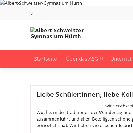
Zum
Inhalt
springen
Startseite
Über das ASG
Unterrich
Liebe Schüler:innen, liebe Koll
wir verabsch
Woche, in der traditionell der Wandertag und 
zusammenführt und allen Beteiligten schöne
ermöglicht hat. Wir haben viele lachende und