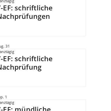
anztägig
-EF: schriftliche
Nachprüfungen
ug.
31
anztägig
-EF: schriftliche
Nachprüfung
ep.
1
anztägig
7-EF: mündliche