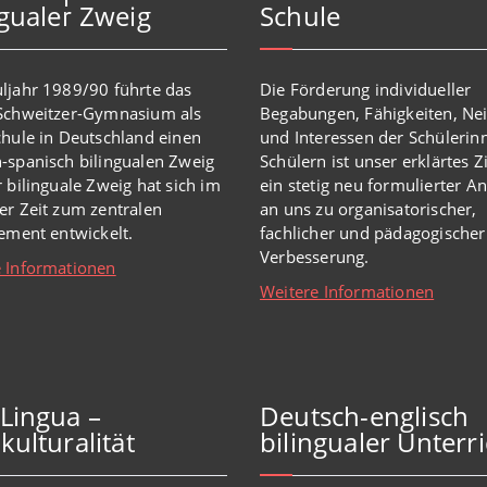
ngualer Zweig
Schule
ljahr 1989/90 führte das
Die Förderung individueller
-Schweitzer-Gymnasium als
Begabungen, Fähigkeiten, Ne
chule in Deutschland einen
und Interessen der Schülerin
-spanisch bilingualen Zweig
Schülern ist unser erklärtes Z
r bilinguale Zweig hat sich im
ein stetig neu formulierter A
er Zeit zum zentralen
an uns zu organisatorischer,
lement entwickelt.
fachlicher und pädagogischer
Verbesserung.
 Informationen
Weitere Informationen
iLingua –
Deutsch-englisch
kulturalität
bilingualer Unterri