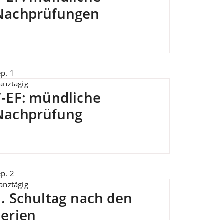
Nachprüfungen
ep.
1
anztägig
7-EF: mündliche
Nachprüfung
ep.
2
anztägig
1. Schultag nach den
Ferien