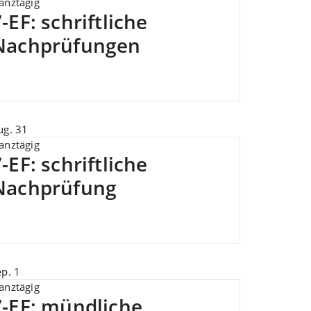
anztägig
-EF: schriftliche
Nachprüfungen
ug.
31
anztägig
-EF: schriftliche
Nachprüfung
ep.
1
anztägig
7-EF: mündliche