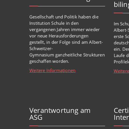
bili
Gesellschaft und Politik haben
die
Institution Schule
in den
Im Schu
vergangenen Jahren immer wieder
Albert
vor
neue
Herausforderungen
erste S
gestellt, in der Folge sind am Albert-
deutsch
Schweitzer-
ein. De
Gymnasium
ganzheitl
iche Strukturen
Laufe d
geschaffen worden
.
Profile
Weitere Informationen
Weitere
Verantwortung am
Cert
ASG
Inter