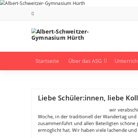
Zum
Inhalt
springen
Startseite
Über das ASG
Unterrich
Liebe Schüler:innen, liebe Koll
wir verabsch
Woche, in der traditionell der Wandertag und 
zusammenführt und allen Beteiligten schöne
ermöglicht hat. Wir haben viele lachende und