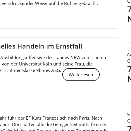
G
n beeindruckender Weise auf die Bühne gebracht.
7
elles Handeln im Ernstfall
A
 Ausbildungsoffensive des Landes NRW zum Thema
G
von der Universität Köln und seine Frau, die
7
terricht der Klasse 9b des ASG.
Weiterlesen
S
 Jahr fuhr der EF Kurs Französisch nach Paris. Nach
G
ur! Dort hatten alle die Gelegenheit mithilfe einer
te“ der Maler und Poeten abseits der Touristenpfade