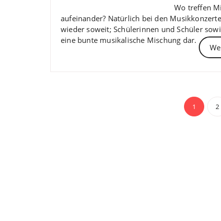
Wo treffen Mi
aufeinander? Natürlich bei den Musikkonzerte
wieder soweit; Schülerinnen und Schüler sowi
eine bunte musikalische Mischung dar.
Wei
Beit
1
2