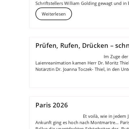
Schriftstellers William Golding gewagt und i
Weiterlesen
Prüfen, Rufen, Drücken – schn
Im Zuge der
Laienreanimation kamen Herr Dr. Moritz Thiel 
Notärztin Dr. Joanna Toczek- Thiel, in den Un
Paris 2026
Et voilà, wie in jedem
Ankunft ging es hoch nach Montmartre… Paris p
Rallye die unentdeckten Schönheiten der „But