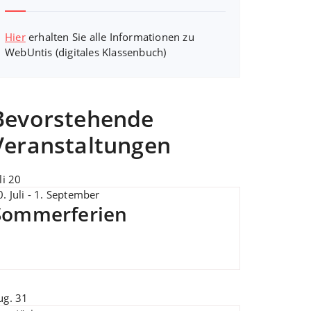
Hier
erhalten Sie alle Informationen zu
WebUntis (digitales Klassenbuch)
Bevorstehende
Veranstaltungen
li
20
. Juli
-
1. September
Sommerferien
ug.
31