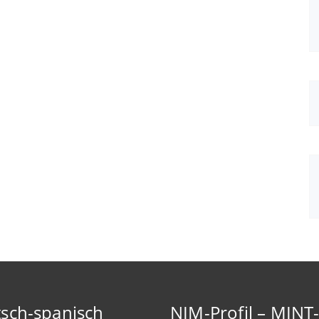
sch-spanisch
NIM-Profil – MINT