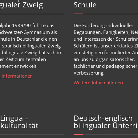
ngualer Zweig
Schule
ljahr 1989/90 führte das
Die Förderung individueller
-Schweitzer-Gymnasium als
Begabungen, Fähigkeiten, Ne
chule in Deutschland einen
und Interessen der Schülerin
-spanisch bilingualen Zweig
Schülern ist unser erklärtes Z
r bilinguale Zweig hat sich im
ein stetig neu formulierter A
er Zeit zum zentralen
an uns zu organisatorischer,
lement entwickelt.
fachlicher und pädagogischer
Verbesserung.
 Informationen
Weitere Informationen
iLingua –
Deutsch-englisch
kulturalität
bilingualer Unterri