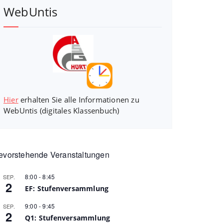
WebUntis
Hier
erhalten Sie alle Informationen zu
WebUntis (digitales Klassenbuch)
evorstehende Veranstaltungen
8:00
-
8:45
SEP.
2
EF: Stufenversammlung
9:00
-
9:45
SEP.
2
Q1: Stufenversammlung