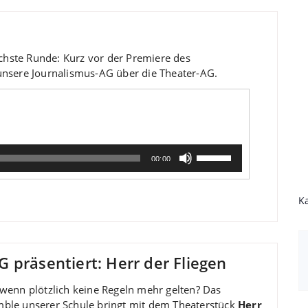
chste Runde: Kurz vor der Premiere des
 unsere Journalismus-AG über die Theater-AG.
Pfeiltasten
00:00
Hoch/Runter
benutzen,
um
K
die
Lautstärke
zu
regeln.
 präsentiert: Herr der Fliegen
 wenn plötzlich keine Regeln mehr gelten? Das
ble unserer Schule bringt mit dem Theaterstück
Herr