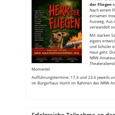
der Fliegen
e
Nach einem Fl
einsamen Inse
Ausweg. Aus A
verwandelt s
Mit starken 
eigens entwic
und Schüler e
Haut geht. Di
NRW-Amateurth
Theaterabend 
Momente!
Aufführungstermine: 17.6 und 23.6 jeweils 
im Bürgerhaus Hürth im Rahmen des NRW-Ama
Erfolgreiche Teilnahme an d