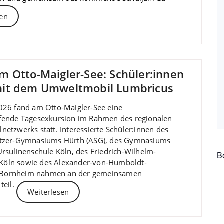
sen
 Otto-Maigler-See: Schüler:innen
mit dem Umweltmobil Lumbricus
026 fand am Otto-Maigler-See eine
ifende Tagesexkursion im Rahmen des regionalen
netzwerks statt. Interessierte Schüler:innen des
itzer-Gymnasiums Hürth (ASG), des Gymnasiums
Ursulinenschule Köln, des Friedrich-Wilhelm-
B
öln sowie des Alexander-von-Humboldt-
Bornheim nahmen an der gemeinsamen
teil.
Weiterlesen