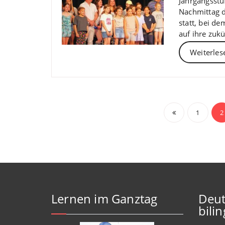
Jahrgangsstu
Nachmittag 
statt, bei d
auf ihre zuk
Weiterles
Beitrag
1
2
Lernen im Ganztag
Deut
bili