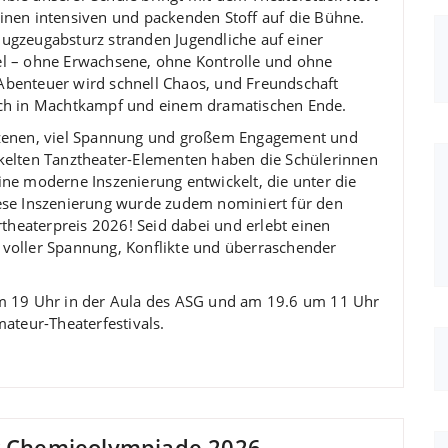
inen intensiven und packenden Stoff auf die Bühne.
ugzeugabsturz stranden Jugendliche auf einer
l – ohne Erwachsene, ohne Kontrolle und ohne
benteuer wird schnell Chaos, und Freundschaft
ich in Machtkampf und einem dramatischen Ende.
Szenen, viel Spannung und großem Engagement und
kelten Tanztheater-Elementen haben die Schülerinnen
ine moderne Inszenierung entwickelt, die unter die
ese Inszenierung wurde zudem nominiert für den
eaterpreis 2026! Seid dabei und erlebt einen
voller Spannung, Konflikte und überraschender
um 19 Uhr in der Aula des ASG und am 19.6 um 11 Uhr
teur-Theaterfestivals.
er Chemieolympiade 2026