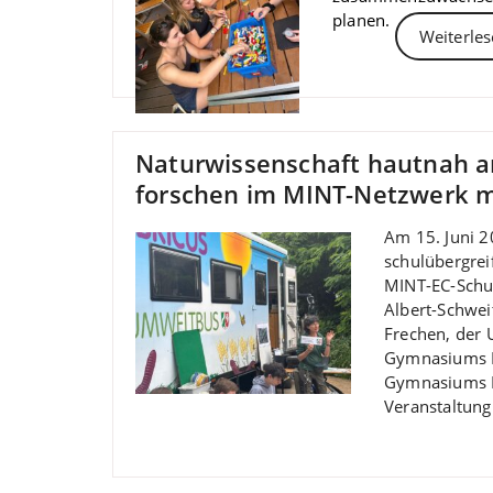
planen.
Weiterle
Naturwissenschaft hautnah am
forschen im MINT-Netzwerk 
Am 15. Juni 2
schulübergre
MINT-EC-Schul
Albert-Schwe
Frechen, der 
Gymnasiums K
Gymnasiums 
Veranstaltung 