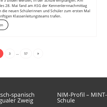
fe 5 bilden werden, in der Schule empfangen. Am
des 28. Mai fand am ASG der Kennenlernnachmittag
em die neuen Schülerinnen und Schüler zum ersten Mal
ünftigen Klassenleitungsteams trafen.
en
snavigation
…
3
57
sch-spanisch
NIM-Profil – MINT
ngualer Zweig
Schule