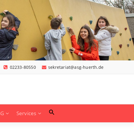
02233-80550
sekretariat@asg-huerth.de
SG
Services