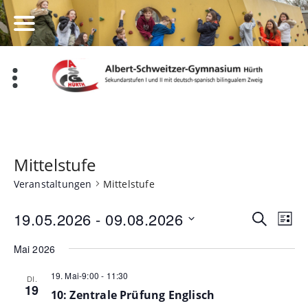
Zum
Inhalt
springen
Mittelstufe
Veranstaltungen
Mittelstufe
Veran
Ve
19.05.2026
 - 
09.08.2026
Suche
Liste
Datum
An
Such
Mai 2026
wählen.
Na
und
19. Mai-9:00
-
11:30
DI.
19
Ansic
10: Zentrale Prüfung Englisch