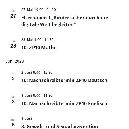
Navig
27. Mai-19:00
-
21:00
MI.
27
Elternabend „Kinder sicher durch die
digitale Welt begleiten“
28. Mai-9:00
-
11:30
DO.
28
10: ZP10 Mathe
Juni 2026
2. Juni-9:00
-
12:35
DI.
2
10: Nachschreibtermin ZP10 Deutsch
3. Juni-9:00
-
11:30
MI.
3
10: Nachschreibtermin ZP10 Englisch
8. Juni
MO.
8
8: Gewalt- und Sexualprävention