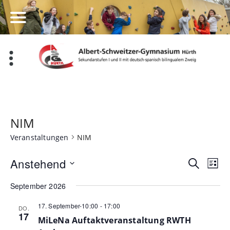
Zum
Inhalt
springen
NIM
Veranstaltungen
NIM
Veran
Ve
Anstehend
Suche
Liste
Datum
An
Such
September 2026
wählen.
Na
und
17. September-10:00
-
17:00
DO.
17
Ansic
MiLeNa Auftaktveranstaltung RWTH