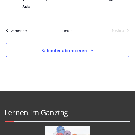
Aula
Veranstaltungen
Vorherige
Heute
Verans
Nächste
Kalender abonnieren
Lernen im Ganztag