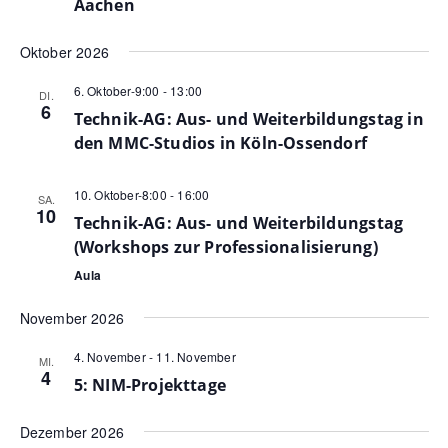
Aachen
Navig
Oktober 2026
6. Oktober-9:00
-
13:00
DI.
6
Technik-AG: Aus- und Weiterbildungstag in
den MMC-Studios in Köln-Ossendorf
10. Oktober-8:00
-
16:00
SA.
10
Technik-AG: Aus- und Weiterbildungstag
(Workshops zur Professionalisierung)
Aula
November 2026
4. November
-
11. November
MI.
4
5: NIM-Projekttage
Dezember 2026