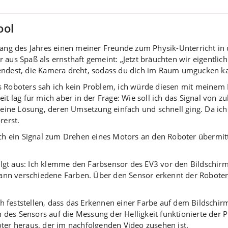
ool
fang des Jahres einen meiner Freunde zum Physik-Unterricht in 
 aus Spaß als ernsthaft gemeint: „Jetzt bräuchten wir eigentlic
ndest, die Kamera dreht, sodass du dich im Raum umgucken ka
s Roboters sah ich kein Problem, ich würde diesen mit meine
eit lag für mich aber in der Frage: Wie soll ich das Signal vo
 eine Lösung, deren Umsetzung einfach und schnell ging. Da ich 
rerst.
 ich ein Signal zum Drehen eines Motors an den Roboter übermit
gt aus: Ich klemme den Farbsensor des EV3 vor den Bildschirm.
t dann verschiedene Farben. Über den Sensor erkennt der Robote
feststellen, dass das Erkennen einer Farbe auf dem Bildschirm, 
en des Sensors auf die Messung der Helligkeit funktionierte der
r heraus, der im nachfolgenden Video zusehen ist.