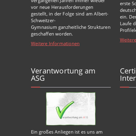
vergangenen Jahren immer wieder
erste S
vor
neue
Herausforderungen
deutsch
gestellt, in der Folge sind am Albert-
ein. De
Schweitzer-
Laufe d
Gymnasium
ganzheitl
iche Strukturen
Profile
geschaffen worden
.
Weitere
Weitere Informationen
Verantwortung am
Cert
ASG
Inter
Ein großes Anliegen ist es uns am