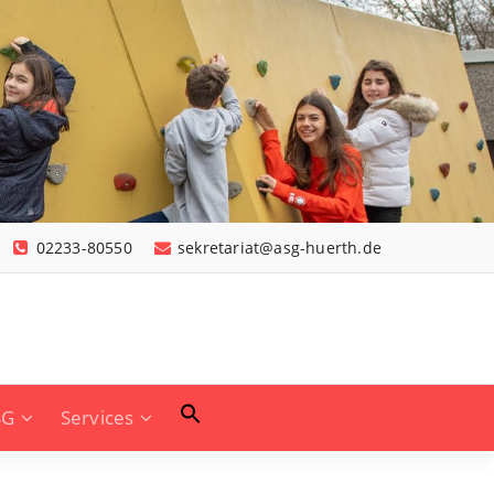
02233-80550
sekretariat@asg-huerth.de
SG
Services