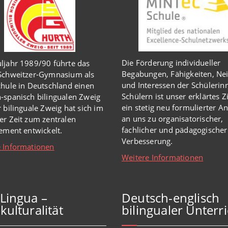
Die Förderung individueller
ljahr 1989/90 führte das
Begabungen, Fähigkeiten, Ne
-Schweitzer-Gymnasium als
und Interessen der Schülerin
chule in Deutschland einen
Schülern ist unser erklärtes Z
-spanisch bilingualen Zweig
ein stetig neu formulierter A
r bilinguale Zweig hat sich im
an uns zu organisatorischer,
er Zeit zum zentralen
fachlicher und pädagogischer
lement entwickelt.
Verbesserung.
 Informationen
Weitere Informationen
iLingua –
Deutsch-englisch
kulturalität
bilingualer Unterri