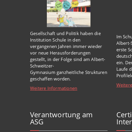
Gesellschaft und Politik haben
die
Im Schu
Institution Schule
in den
Albert
vergangenen Jahren immer wieder
erste S
vor
neue
Herausforderungen
deutsch
gestellt, in der Folge sind am Albert-
ein. De
Schweitzer-
Laufe d
Gymnasium
ganzheitl
iche Strukturen
Profile
geschaffen worden
.
Weitere
Weitere Informationen
Verantwortung am
Cert
ASG
Inter