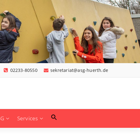
02233-80550
sekretariat@asg-huerth.de
SG
Services