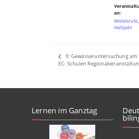
Veranstalt
en:
Mittelstufe
Halbjahr
9: Gewässeruntersuchung am O
EC- Schulen Regionalveranstaltun
Lernen im Ganztag
Deut
bili