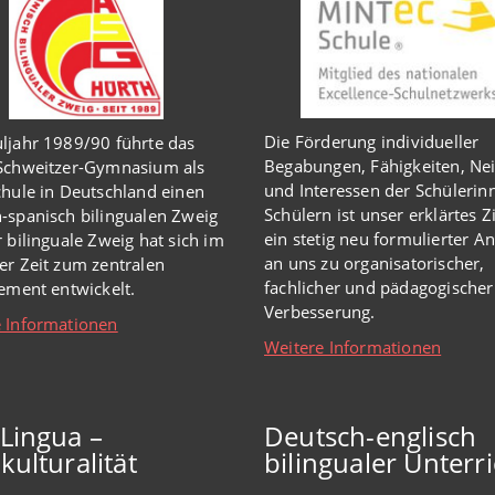
Die Förderung individueller
ljahr 1989/90 führte das
Begabungen, Fähigkeiten, Ne
-Schweitzer-Gymnasium als
und Interessen der Schülerin
chule in Deutschland einen
Schülern ist unser erklärtes Z
-spanisch bilingualen Zweig
ein stetig neu formulierter A
r bilinguale Zweig hat sich im
an uns zu organisatorischer,
er Zeit zum zentralen
fachlicher und pädagogischer
lement entwickelt.
Verbesserung.
 Informationen
Weitere Informationen
iLingua –
Deutsch-englisch
kulturalität
bilingualer Unterri