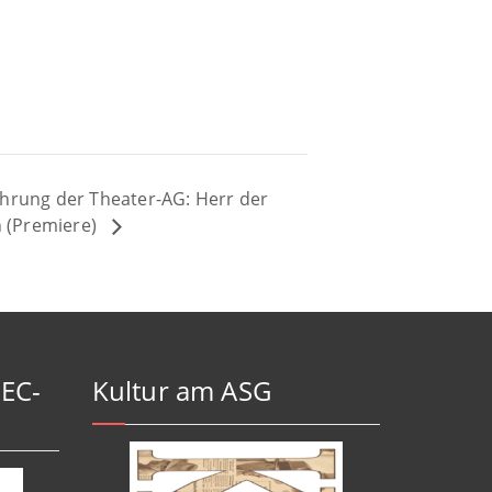
hrung der Theater-AG: Herr der
n (Premiere)
-EC-
Kultur am ASG