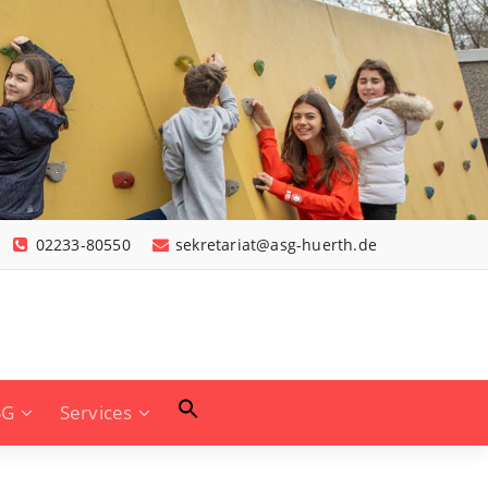
02233-80550
sekretariat@asg-huerth.de
SG
Services