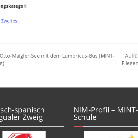
ungskategori
,
Zweites
Auffü
tto-Maigler-See mit dem Lumbricus-Bus (MINT-
g)
Fliege
sch-spanisch
NIM-Profil – MINT
ngualer Zweig
Schule