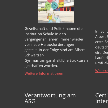
Gesellschaft und Politik haben
die
Im Schu
Institution Schule
in den
Albert
vergangenen Jahren immer wieder
erste S
vor
neue
Herausforderungen
deutsch
gestellt, in der Folge sind am Albert-
ein. De
Schweitzer-
Laufe d
Gymnasium
ganzheitl
iche Strukturen
Profile
geschaffen worden
.
Weitere
Weitere Informationen
Verantwortung am
Cert
ASG
Inter