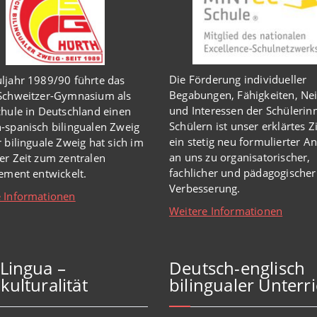
Die Förderung individueller
ljahr 1989/90 führte das
Begabungen, Fähigkeiten, Ne
-Schweitzer-Gymnasium als
und Interessen der Schülerin
chule in Deutschland einen
Schülern ist unser erklärtes Z
-spanisch bilingualen Zweig
ein stetig neu formulierter A
r bilinguale Zweig hat sich im
an uns zu organisatorischer,
er Zeit zum zentralen
fachlicher und pädagogischer
lement entwickelt.
Verbesserung.
 Informationen
Weitere Informationen
iLingua –
Deutsch-englisch
kulturalität
bilingualer Unterri