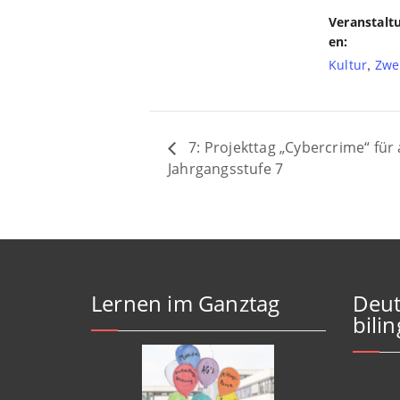
Veranstalt
en:
,
Kultur
Zwe
7: Projekttag „Cybercrime“ für 
Jahrgangsstufe 7
Lernen im Ganztag
Deut
bili