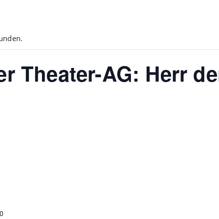
funden.
r Theater-AG: Herr de
00