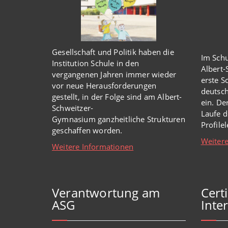
Gesellschaft und Politik haben
die
Im Schu
Institution Schule
in den
Albert
vergangenen Jahren immer wieder
erste S
vor
neue
Herausforderungen
deutsch
gestellt, in der Folge sind am Albert-
ein. De
Schweitzer-
Laufe d
Gymnasium
ganzheitl
iche Strukturen
Profile
geschaffen worden
.
Weitere
Weitere Informationen
Verantwortung am
Cert
ASG
Inter