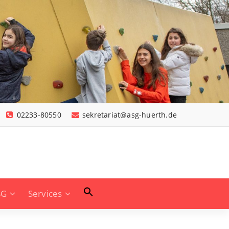
02233-80550
sekretariat@asg-huerth.de
SG
Services