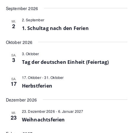
Navig
September 2026
2. September
MI.
2
1. Schultag nach den Ferien
Oktober 2026
3. Oktober
SA.
3
Tag der deutschen Einheit (Feiertag)
17. Oktober
-
31. Oktober
SA.
17
Herbstferien
Dezember 2026
23. Dezember 2026
-
6. Januar 2027
MI.
23
Weihnachtsferien