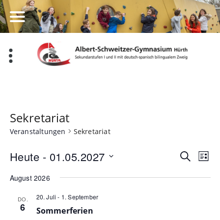
Zum
Inhalt
springen
Sekretariat
Veranstaltungen
Sekretariat
Veran
Ve
Heute
 - 
01.05.2027
Suche
Liste
Datum
An
Such
August 2026
wählen.
Na
und
20. Juli
-
1. September
DO.
6
Ansic
Sommerferien