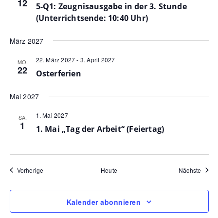
12
5-Q1: Zeugnisausgabe in der 3. Stunde
(Unterrichtsende: 10:40 Uhr)
März 2027
22. März 2027
-
3. April 2027
MO.
22
Osterferien
Mai 2027
1. Mai 2027
SA.
1
1. Mai „Tag der Arbeit“ (Feiertag)
Veranstaltungen
Veran
Vorherige
Heute
Nächste
Kalender abonnieren