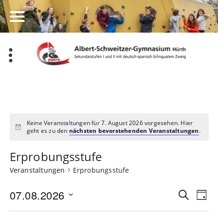
Zum
Inhalt
springen
Keine Veranstaltungen für 7. August 2026 vorgesehen. Hier
geht es zu den
nächsten bevorstehenden Veranstaltungen
.
Erprobungsstufe
Veranstaltungen
Erprobungsstufe
Veran
Ve
07.08.2026
Suche
Tag
Datum
An
Such
wählen.