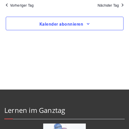
Na
Vorheriger Tag
Nächster Tag
und
Ansic
Kalender abonnieren
Navig
Lernen im Ganztag