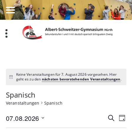
Zum
Inhalt
springen
Keine Veranstaltungen für 7. August 2026 vorgesehen. Hier
geht es zu den
nächsten bevorstehenden Veranstaltungen
.
Spanisch
Veranstaltungen
Spanisch
Veran
Ve
07.08.2026
Suche
Tag
Datum
An
Such
wählen.