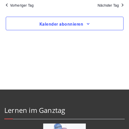
Na
Vorheriger Tag
Nächster Tag
und
Ansic
Kalender abonnieren
Navig
Lernen im Ganztag