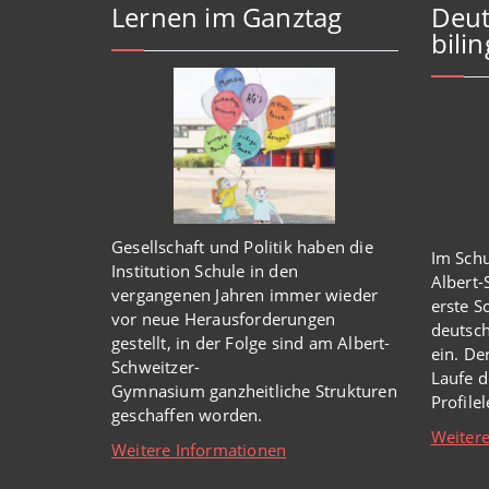
Lernen im Ganztag
Deut
bili
Gesellschaft und Politik haben
die
Im Schu
Institution Schule
in den
Albert
vergangenen Jahren immer wieder
erste S
vor
neue
Herausforderungen
deutsch
gestellt, in der Folge sind am Albert-
ein. De
Schweitzer-
Laufe d
Gymnasium
ganzheitl
iche Strukturen
Profile
geschaffen worden
.
Weitere
Weitere Informationen