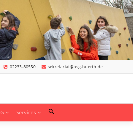
02233-80550
sekretariat@asg-huerth.de
SG
Services