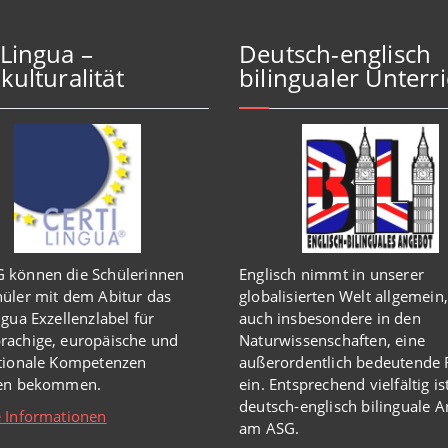
iLingua –
Deutsch-englisch
kulturalität
bilingualer Unterri
 können die Schülerinnen
Englisch
nimmt in
unserer
üler mit dem Abitur das
globalisierten Welt
allgemein,
ngua Exzellenzlabel für
auch insbesondere in den
rachige, europäische und
Naturwissenschaften, eine
ationale Kompetenzen
außerordentlich
bedeutende R
hen bekommen.
ein.
Entsprechend vielfältig is
deutsch-englisch bilinguale 
 Informationen
am ASG.