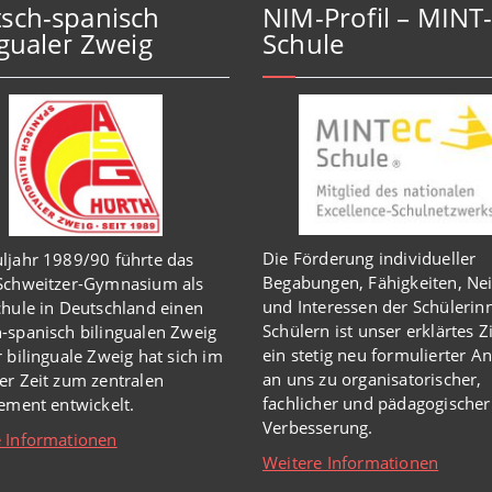
sch-spanisch
NIM-Profil – MINT
ngualer Zweig
Schule
Die Förderung individueller
ljahr 1989/90 führte das
Begabungen, Fähigkeiten, Ne
-Schweitzer-Gymnasium als
und Interessen der Schülerin
chule in Deutschland einen
Schülern ist unser erklärtes Z
-spanisch bilingualen Zweig
ein stetig neu formulierter A
r bilinguale Zweig hat sich im
an uns zu organisatorischer,
er Zeit zum zentralen
fachlicher und pädagogischer
lement entwickelt.
Verbesserung.
 Informationen
Weitere Informationen