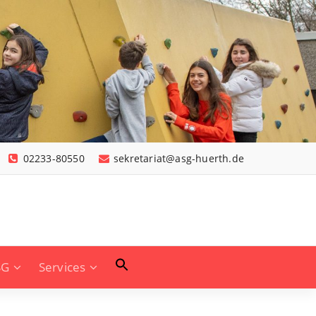
02233-80550
sekretariat@asg-huerth.de
SG
Services