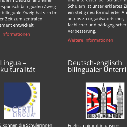
Schülern ist unser erklärtes Z
-spanisch bilingualen Zweig
ein stetig neu formulierter A
r bilinguale Zweig hat sich im
an uns zu organisatorischer,
er Zeit zum zentralen
fachlicher und pädagogischer
lement entwickelt.
Verbesserung.
 Informationen
Weitere Informationen
iLingua –
Deutsch-englisch
kulturalität
bilingualer Unterri
 können die Schülerinnen
Englisch
nimmt in
unserer