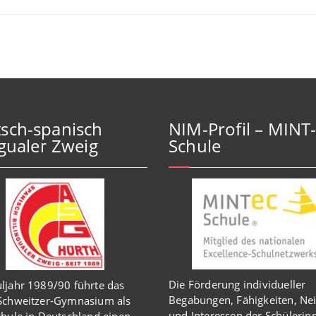
sch-spanisch
NIM-Profil – MINT
ngualer Zweig
Schule
Die Förderung individueller
ljahr 1989/90 führte das
Begabungen, Fähigkeiten, Ne
-Schweitzer-Gymnasium als
und Interessen der Schülerin
chule in Deutschland einen