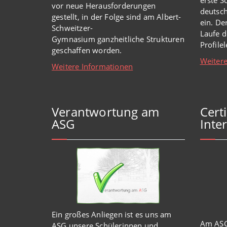
vor
neue
Herausforderungen
deutsch
gestellt, in der Folge sind am Albert-
ein. De
Schweitzer-
Laufe d
Gymnasium
ganzheitl
iche Strukturen
Profile
geschaffen worden
.
Weitere
Weitere Informationen
Verantwortung am
Cert
ASG
Inter
Ein großes Anliegen ist es uns am
Am ASG
ASG unsere Schülerinnen und