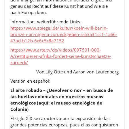
genau das Recht auf diese Kunst hat und wie sie
nach Europa kam.
Information, weiterführende Links:
https://www.spiegel.de/kultur/koeln-will-benin-
bronzen-an-nigeria-zurueckgeben-a-63a31cc1-1a66-
47ad-b12b-6e6c5c8a7152
https://www.arte.tv/de/videos/097591-000-
A/restituieren-afrika-fordert-seine-kunstschaetze-
zurueck/
Von Lily Otte und Aaron von Laufenberg
Versión en español:
El arte robado – ¿Devolver o no? – en busca de
las huellas coloniales en nuestros museos
etnológicos (aquí: el museo etnológico de
Colonia)
El siglo XIX se caracteriza por la expansión de las
grandes potencias europeas, pues ellas conquistaron