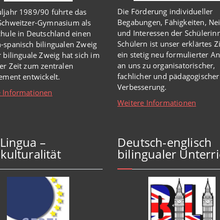
Die Förderung individueller
ljahr 1989/90 führte das
Begabungen, Fähigkeiten, Ne
-Schweitzer-Gymnasium als
und Interessen der Schülerin
chule in Deutschland einen
Schülern ist unser erklärtes Z
-spanisch bilingualen Zweig
ein stetig neu formulierter A
r bilinguale Zweig hat sich im
an uns zu organisatorischer,
er Zeit zum zentralen
fachlicher und pädagogischer
lement entwickelt.
Verbesserung.
 Informationen
Weitere Informationen
iLingua –
Deutsch-englisch
kulturalität
bilingualer Unterri