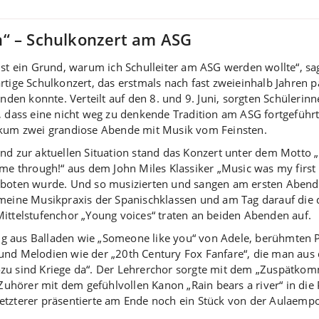
h“ – Schulkonzert am ASG
ist ein Grund, warum ich Schulleiter am ASG werden wollte“, s
rtige Schulkonzert, das erstmals nach fast zweieinhalb Jahre
finden konnte. Verteilt auf den 8. und 9. Juni, sorgten Schüler
, dass eine nicht weg zu denkende Tradition am ASG fortgeführ
kum zwei grandiose Abende mit Musik vom Feinsten.
nd zur aktuellen Situation stand das Konzert unter dem Motto „
 me through!“ aus dem John Miles Klassiker „Music was my first
boten wurde. Und so musizierten und sangen am ersten Abend d
meine Musikpraxis der Spanischklassen und am Tag darauf die d
Mittelstufenchor „Young voices“ traten an beiden Abenden auf.
g aus Balladen wie „Someone like you“ von Adele, berühmten 
und Melodien wie der „20th Century Fox Fanfare“, die man aus d
ozu sind Kriege da“. Der Lehrerchor sorgte mit dem „Zuspätko
hörer mit dem gefühlvollen Kanon „Rain bears a river“ in die
Letzterer präsentierte am Ende noch ein Stück von der Aulaemp