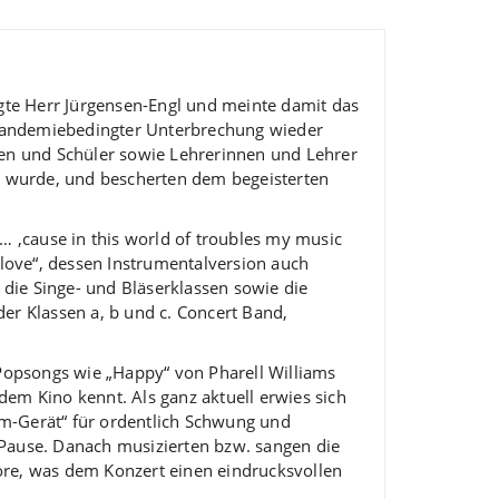
agte Herr Jürgensen-Engl und meinte damit das
n pandemiebedingter Unterbrechung wieder
innen und Schüler sowie Lehrerinnen und Lehrer
t wurde, und bescherten dem begeisterten
… ‚cause in this world of troubles my music
 love“, dessen Instrumentalversion auch
ie Singe- und Bläserklassen sowie die
er Klassen a, b und c. Concert Band,
Popsongs wie „Happy“ von Pharell Williams
em Kino kennt. Als ganz aktuell erwies sich
mm-Gerät“ für ordentlich Schwung und
 Pause. Danach musizierten bzw. sangen die
ore, was dem Konzert einen eindrucksvollen