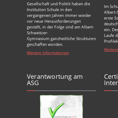
Gesellschaft und Politik haben
die
Im Schu
Institution Schule
in den
Albert
vergangenen Jahren immer wieder
erste S
vor
neue
Herausforderungen
deutsch
gestellt, in der Folge sind am Albert-
ein. De
Schweitzer-
Laufe d
Gymnasium
ganzheitl
iche Strukturen
Profile
geschaffen worden
.
Weitere
Weitere Informationen
Verantwortung am
Cert
ASG
Inter