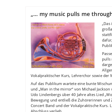
„… my music pulls me throug
„Das 
großa
statt
dafür
Publi
Passe
pulls
darge
Allge
Vokalpraktischer Kurs, Lehrerchor sowie der 
Auf das Publikum wartete eine bunte Mischun
und „Man in the mirror“ von Michael Jackson 
Udo Lindenbergs über 40 Jahre altes Lied „W
Bewegung und entließ die Zuhörerinnen und Zu
Concert Band und der Vokalpraktische Kurs. 
Abschluss verlieh.