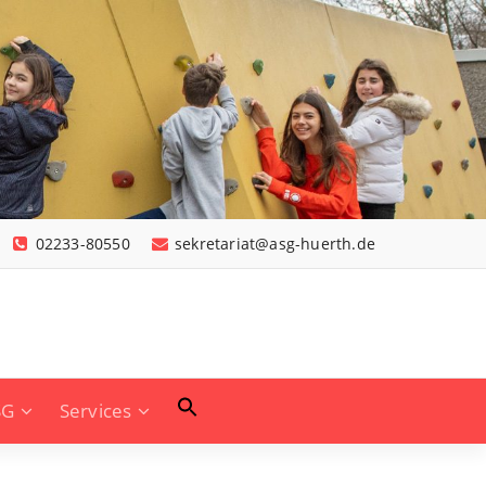
02233-80550
sekretariat@asg-huerth.de
SG
Services