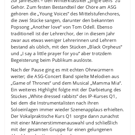
zur Jahreszeit – den Winterklassiker „Jingle bells“ zu
Gehör. Zum festen Bestandteil der Chöre am ASG
gehören die „Young Voices“ des Mittelstufenchores,
die zwei Stücke sangen, darunter den bekannten
Popsong „Another love“ von Tom Odell. Ebenso
traditionell ist der Lehrerchor, der in diesem Jahr
zwar aus etwas weniger Lehrerinnen und Lehrern
bestand als üblich, mit den Stücken „Black Orpheus“
und „I say a little prayer for you“ aber trotzdem
Begeisterung beim Publikum auslöste.
Nach der Pause ging es mit echten Ohrwürmern
weiter; die ASG-Concert Band spielte Melodien aus
„Game of Thrones“ und dem Musical „Mamma Mia“.
Ein weiteres Highlight folgte mit der Darbietung des
Stückes „White dressed rabbits“ des IP-Kurses Q1,
bei dem die Instrumentalisten nach ihren
Soloeinlagen immer wieder Szenenapplaus erhielten.
Der Vokalpraktische Kurs Q1 sorgte dann zunächst
mit einer Männerstimmenauswahl und schließlich
mit der gesamten Gruppe für einen gelungenen