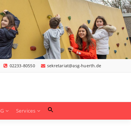
02233-80550
sekretariat@asg-huerth.de
SG
Services