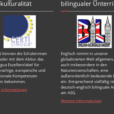
kulturalität
bilingualer Unterri
 können die Schülerinnen
Englisch
nimmt in
unserer
üler mit dem Abitur das
globalisierten Welt
allgemein,
ngua Exzellenzlabel für
auch insbesondere in den
rachige, europäische und
Naturwissenschaften, eine
ationale Kompetenzen
außerordentlich
bedeutende R
hen bekommen.
ein.
Entsprechend vielfältig is
deutsch-englisch bilinguale 
 Informationen
am ASG.
Weitere Informationen