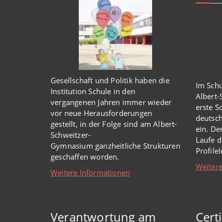
Gesellschaft und Politik haben
die
Im Schu
Institution Schule
in den
Albert
vergangenen Jahren immer wieder
erste S
vor
neue
Herausforderungen
deutsch
gestellt, in der Folge sind am Albert-
ein. De
Schweitzer-
Laufe d
Gymnasium
ganzheitl
iche Strukturen
Profile
geschaffen worden
.
Weitere
Weitere Informationen
Verantwortung am
Cert