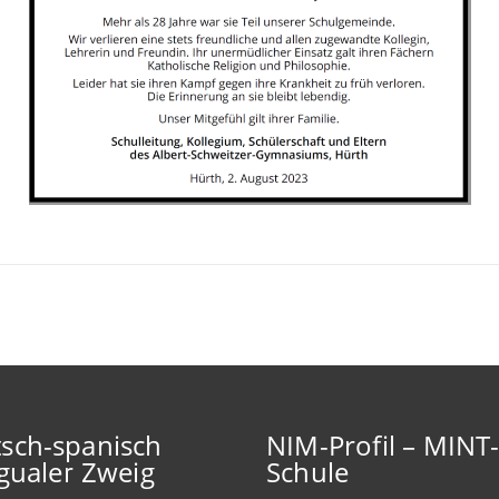
sch-spanisch
NIM-Profil – MINT
ngualer Zweig
Schule