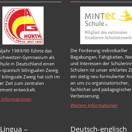
Die Förderung individueller
ljahr 1989/90 führte das
Begabungen, Fähigkeiten, Ne
-Schweitzer-Gymnasium als
und Interessen der Schülerin
chule in Deutschland einen
Schülern ist unser erklärtes Z
-spanisch bilingualen Zweig
ein stetig neu formulierter A
r bilinguale Zweig hat sich im
an uns zu organisatorischer,
er Zeit zum zentralen
fachlicher und pädagogischer
lement entwickelt.
Verbesserung.
 Informationen
Weitere Informationen
iLingua –
Deutsch-englisch