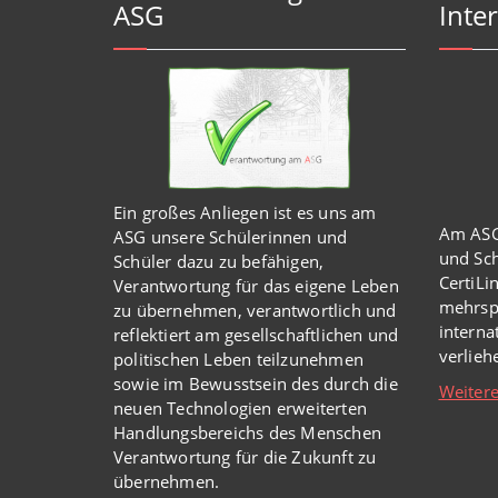
ASG
Inter
Ein großes Anliegen ist es uns am
Am ASG
ASG unsere Schülerinnen und
und Sch
Schüler dazu zu befähigen,
CertiLi
Verantwortung für das eigene Leben
mehrsp
zu übernehmen, verantwortlich und
intern
reflektiert am gesellschaftlichen und
verlie
politischen Leben teilzunehmen
sowie im Bewusstsein des durch die
Weitere
neuen Technologien erweiterten
Handlungsbereichs des Menschen
Verantwortung für die Zukunft zu
übernehmen.