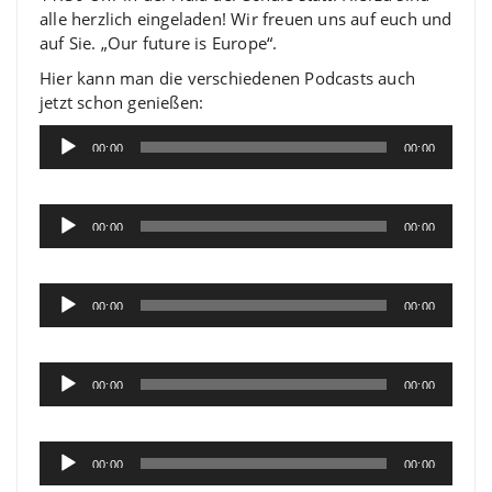
alle herzlich eingeladen! Wir freuen uns auf euch und
auf Sie. „Our future is Europe“.
Hier kann man die verschiedenen Podcasts auch
jetzt schon genießen:
Audio-
00:00
00:00
Player
.
Audio-
00:00
00:00
Player
.
Audio-
00:00
00:00
Player
..
Audio-
00:00
00:00
Player
..
Audio-
00:00
00:00
Player