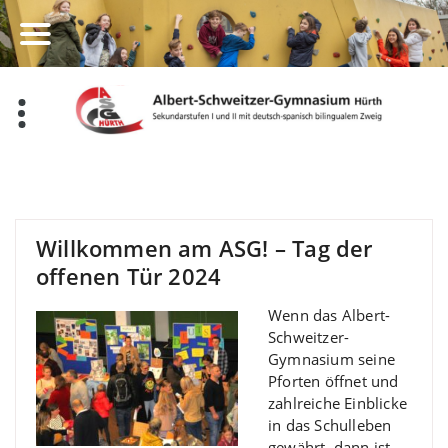
Zum
Inhalt
springen
Willkommen am ASG! – Tag der
offenen Tür 2024
Wenn das Albert-
Schweitzer-
Gymnasium seine
Pforten öffnet und
zahlreiche Einblicke
in das Schulleben
gewährt, dann ist