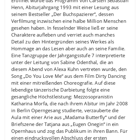
Eröffnet wurde das Programm von Carsten Sebastian
Henn, Abiturjahrgang 1993 mit einer Lesung aus
seinem Bestseller „Der Buchspazierer“, dessen
Verfilmung inzwischen eine halbe Million Menschen
gesehen haben. In fesselnder Weise ließ er seine
Charaktere aufleben und verriet auch manches
Detail zu den Hintergründen seines Werkes als
Hommage an das Lesen aber auch an seine Familie.
Eine Tanzgruppe der Jahrgangsstufe 7 interpretierte
unter der Leitung von Sabine Odenthal, die an
diesem Abend von Alexa Kuhn vertreten wurde, den
Song „Do You Love Me“ aus dem Film Dirty Dancing
mit einer mitreißenden Choreografie. Auf diese
lebendige tänzerische Darbietung folgte eine
gesangliche Höchstleistung: Mezzosopranistin
Katharina Morfa, die nach ihrem Abitur im Jahr 2008
in Berlin Operngesang studierte, verzauberte die
Aula mit einer Arie aus „Madama Butterfly“ und der
Briefszene der Tatjana aus „Eugen Onegin“ in ein
Opernhaus und zog das Publikum in ihren Bann. Für
einen eindrucksvollen Abschluss der ersten