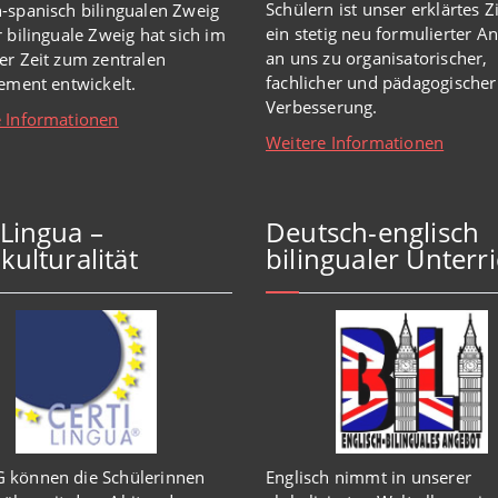
Schülern ist unser erklärtes Z
-spanisch bilingualen Zweig
ein stetig neu formulierter A
r bilinguale Zweig hat sich im
an uns zu organisatorischer,
er Zeit zum zentralen
fachlicher und pädagogischer
lement entwickelt.
Verbesserung.
 Informationen
Weitere Informationen
iLingua –
Deutsch-englisch
kulturalität
bilingualer Unterri
 können die Schülerinnen
Englisch
nimmt in
unserer