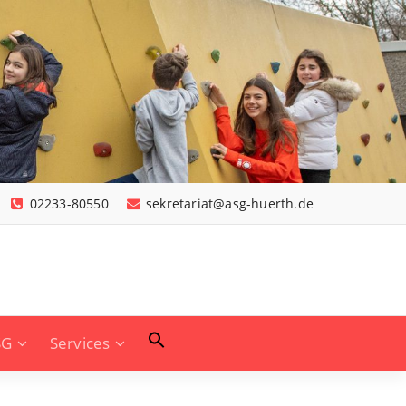
02233-80550
sekretariat@asg-huerth.de
SG
Services