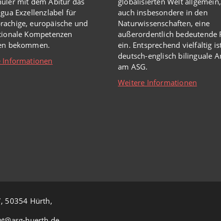
üler mit dem Abitur das
globalisierten Welt
allgemein,
ngua Exzellenzlabel für
auch insbesondere in den
rachige, europäische und
Naturwissenschaften, eine
ationale Kompetenzen
außerordentlich
bedeutende R
hen bekommen.
ein.
Entsprechend vielfältig is
deutsch-englisch bilinguale 
 Informationen
am ASG.
Weitere Informationen
, 50354 Hürth,
at@asg-huerth.de