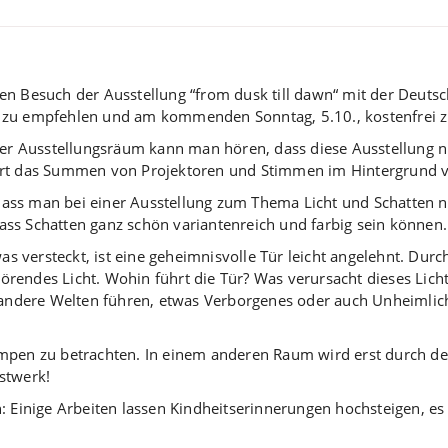
 den Besuch der Ausstellung “from dusk till dawn“ mit der Deutsc
ur zu empfehlen und am kommenden Sonntag, 5.10., kostenfrei 
er Ausstellungsräum kann man hören, dass diese Ausstellung n
 das Summen von Projektoren und Stimmen im Hintergrund von
dass man bei einer Ausstellung zum Thema Licht und Schatten n
dass Schatten ganz schön variantenreich und farbig sein können.
as versteckt, ist eine geheimnisvolle Tür leicht angelehnt. Dur
törendes Licht. Wohin führt die Tür? Was verursacht dieses Lich
n andere Welten führen, etwas Verborgenes oder auch Unheimlich
ampen zu betrachten. In einem anderen Raum wird erst durch de
stwerk!
: Einige Arbeiten lassen Kindheitserinnerungen hochsteigen, es