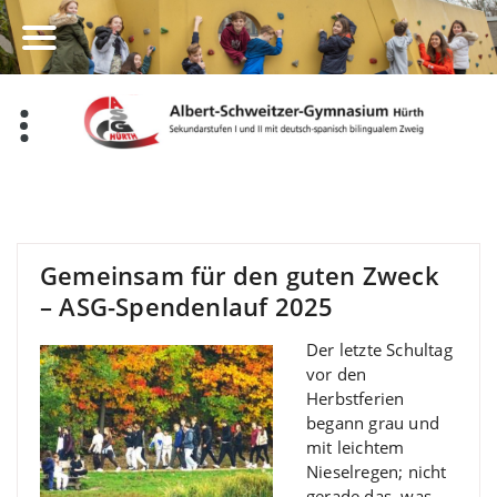
Zum
Inhalt
springen
Gemeinsam für den guten Zweck
– ASG-Spendenlauf 2025
Der letzte Schultag
vor den
Herbstferien
begann grau und
mit leichtem
Nieselregen; nicht
gerade das, was