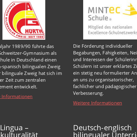
Die Förderung individueller
ljahr 1989/90 führte das
Begabungen, Fähigkeiten, Ne
-Schweitzer-Gymnasium als
und Interessen der Schülerin
chule in Deutschland einen
Schülern ist unser erklärtes Z
-spanisch bilingualen Zweig
ein stetig neu formulierter A
r bilinguale Zweig hat sich im
an uns zu organisatorischer,
er Zeit zum zentralen
fachlicher und pädagogischer
lement entwickelt.
Verbesserung.
 Informationen
Weitere Informationen
iLingua –
Deutsch-englisch
kulturalität
bilingualer Unterri