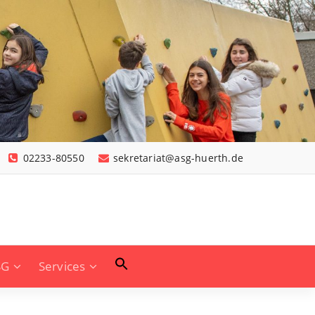
02233-80550
sekretariat@asg-huerth.de
SG
Services