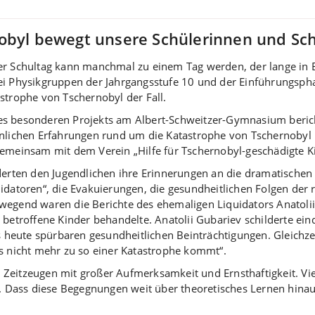
obyl bewegt unsere Schülerinnen und Sc
r Schultag kann manchmal zu einem Tag werden, der lange in E
ei Physikgruppen der Jahrgangsstufe 10 und der Einführungsph
strophe von Tschernobyl der Fall.
s besonderen Projekts am Albert-Schweitzer-Gymnasium berich
nlichen Erfahrungen rund um die Katastrophe von Tschernobyl 
emeinsam mit dem Verein „Hilfe für Tschernobyl-geschädigte Ki
derten den Jugendlichen ihre Erinnerungen an die dramatischen 
idatoren“, die Evakuierungen, die gesundheitlichen Folgen der r
wegend waren die Berichte des ehemaligen Liquidators Anatolii
 betroffene Kinder behandelte. Anatolii Gubariev schilderte eind
s heute spürbaren gesundheitlichen Beinträchtigungen. Gleichzei
es nicht mehr zu so einer Katastrophe kommt“.
Zeitzeugen mit großer Aufmerksamkeit und Ernsthaftigkeit. Viel
Dass diese Begegnungen weit über theoretisches Lernen hinaus