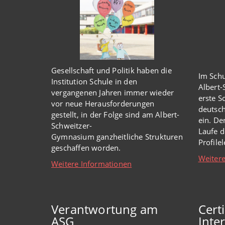
Gesellschaft und Politik haben
die
Im Schu
Institution Schule
in den
Albert
vergangenen Jahren immer wieder
erste S
vor
neue
Herausforderungen
deutsch
gestellt, in der Folge sind am Albert-
ein. De
Schweitzer-
Laufe d
Gymnasium
ganzheitl
iche Strukturen
Profile
geschaffen worden
.
Weitere
Weitere Informationen
Verantwortung am
Cert
ASG
Inter