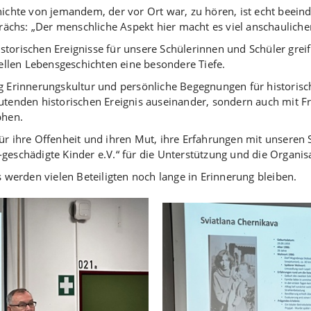
hichte von jemandem, der vor Ort war, zu hören, ist echt beeind
chs: „Der menschliche Aspekt hier macht es viel anschaulicher 
torischen Ereignisse für unsere Schülerinnen und Schüler greif
llen Lebensgeschichten eine besondere Tiefe.
ig Erinnerungskultur und persönliche Begegnungen für historis
eutenden historischen Ereignis auseinander, sondern auch mit 
phen.
ür ihre Offenheit und ihren Mut, ihre Erfahrungen mit unseren 
geschädigte Kinder e.V.“ für die Unterstützung und die Organisa
erden vielen Beteiligten noch lange in Erinnerung bleiben.