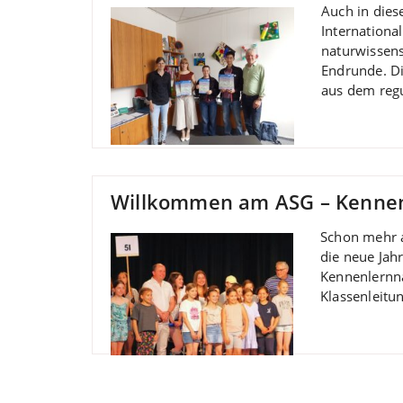
Auch in dies
Internationa
naturwissens
Endrunde. Di
aus dem reg
Willkommen am ASG – Kennenl
Schon mehr a
die neue Jah
Kennenlernna
Klassenleitu