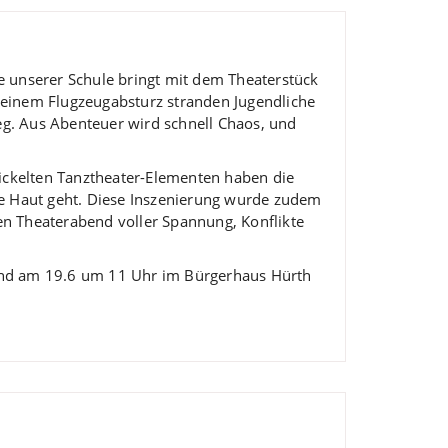
zu
regeln.
e unserer Schule bringt mit dem Theaterstück
 einem Flugzeugabsturz stranden Jugendliche
g. Aus Abenteuer wird schnell Chaos, und
ckelten Tanztheater-Elementen haben die
ie Haut geht. Diese Inszenierung wurde zudem
en Theaterabend voller Spannung, Konflikte
 und am 19.6 um 11 Uhr im Bürgerhaus Hürth