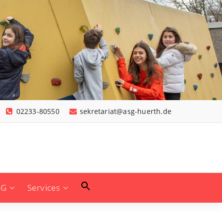
02233-80550
sekretariat@asg-huerth.de
SG
Services