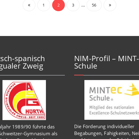
Beitragsnavigation
…
1
2
3
56
sch-spanisch
NIM-Profil – MINT
ngualer Zweig
Schule
Die Förderung individueller
ljahr 1989/90 führte das
Begabungen, Fähigkeiten, Ne
-Schweitzer-Gymnasium als