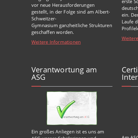
erste S
vor
neue
Herausforderungen
deutsch
gestellt, in der Folge sind am Albert-
ein. De
Schweitzer-
Laufe d
Gymnasium
ganzheitl
iche Strukturen
Profile
geschaffen worden
.
Weitere
Weitere Informationen
Verantwortung am
Cert
ASG
Inter
Ein großes Anliegen ist es uns am
Am ASG