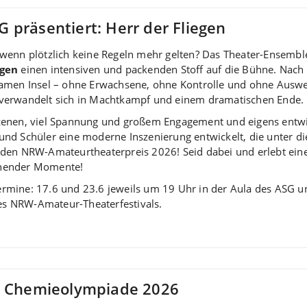
 präsentiert: Herr der Fliegen
 wenn plötzlich keine Regeln mehr gelten? Das Theater-Ensembl
egen
einen intensiven und packenden Stoff auf die Bühne. Nach
samen Insel – ohne Erwachsene, ohne Kontrolle und ohne Auswe
 verwandelt sich in Machtkampf und einem dramatischen Ende.
zenen, viel Spannung und großem Engagement und eigens entwi
und Schüler eine moderne Inszenierung entwickelt, die unter d
 den NRW-Amateurtheaterpreis 2026! Seid dabei und erlebt ein
hender Momente!
rmine: 17.6 und 23.6 jeweils um 19 Uhr in der Aula des ASG
s NRW-Amateur-Theaterfestivals.
er Chemieolympiade 2026