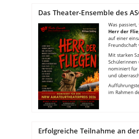
Das Theater-Ensemble des ASG
Was passiert,
Herr der Fli
auf einer ein
Freundschaft
Mit starken S
Schülerinnen 
nominiert für
und überrasc
Aufführungste
im Rahmen de
Erfolgreiche Teilnahme an d