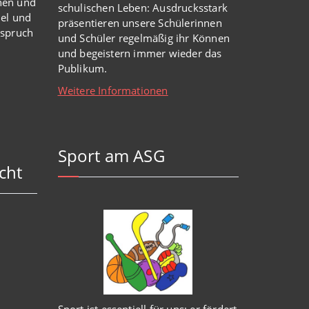
nen und
schulischen Leben: Ausdrucksstark
iel und
präsentieren unsere Schülerinnen
nspruch
und Schüler regelmäßig ihr Können
und begeistern immer wieder das
Publikum.
Weitere Informationen
Sport am ASG
cht
Sport ist essentiell für uns: er fördert