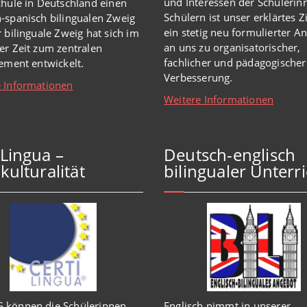
und Interessen der Schülerin
chule in Deutschland einen
Schülern ist unser erklärtes Z
-spanisch bilingualen Zweig
ein stetig neu formulierter A
r bilinguale Zweig hat sich im
an uns zu organisatorischer,
er Zeit zum zentralen
fachlicher und pädagogischer
lement entwickelt.
Verbesserung.
 Informationen
Weitere Informationen
iLingua –
Deutsch-englisch
kulturalität
bilingualer Unterri
 können die Schülerinnen
Englisch
nimmt in
unserer