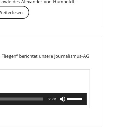
 sowie des Alexander-von-Humboldt-
Weiterlesen
 Fliegen“ berichtet unsere Journalismus-AG
Pfeiltasten
00:00
Hoch/Runter
benutzen,
um
die
Lautstärke