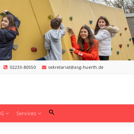
02233-80550
sekretariat@asg-huerth.de
SG
Services