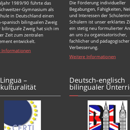
Die Förderung individueller
ljahr 1989/90 führte das
Begabungen, Fähigkeiten, Ne
-Schweitzer-Gymnasium als
und Interessen der Schülerin
chule in Deutschland einen
Schülern ist unser erklärtes Z
-spanisch bilingualen Zweig
ein stetig neu formulierter A
r bilinguale Zweig hat sich im
an uns zu organisatorischer,
er Zeit zum zentralen
fachlicher und pädagogischer
lement entwickelt.
Verbesserung.
 Informationen
Weitere Informationen
iLingua –
Deutsch-englisch
kulturalität
bilingualer Unterri