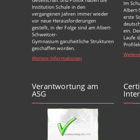
Im Schu
Institution Schule
in den
Albert
vergangenen Jahren immer wieder
erste S
vor
neue
Herausforderungen
deutsch
gestellt, in der Folge sind am Albert-
ein. De
Schweitzer-
Laufe d
Gymnasium
ganzheitl
iche Strukturen
Profile
geschaffen worden
.
Weitere
Weitere Informationen
Verantwortung am
Cert
ASG
Inter