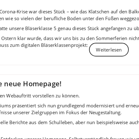
Corona-Krise war dieses Stück – wie das Klatschen auf den Balk
n wie so vielen der berufliche Boden unter den Füßen weggez
tte unsere Bläserklasse 5 genau dieses Stück angefangen zu ü
stern klar wurde, dass wir uns bis zu den Sommerferien nich
chuss zum digitalen Bläserklassenprojekt:
Weiterlesen
ine neue Homepage!
en Webauftritt vorstellen zu können.
ums präsentiert sich nun grundlegend modernisiert und erne
fnisse unserer Zielgruppen im Fokus der Neugestaltung.
tuelle Berichte aus dem Schulleben, aber nun beispielsweise a
 Entdecken unserer Homepage. Selbstverständlich freuen wir u