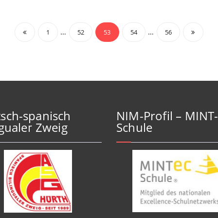
Beitragsnavigation
…
…
1
52
53
54
56
sch-spanisch
NIM-Profil – MINT
ngualer Zweig
Schule