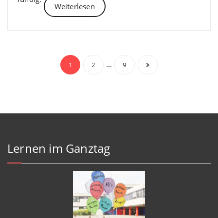
Weiterlesen
Beitragsnavigation
…
1
2
9
Lernen im Ganztag